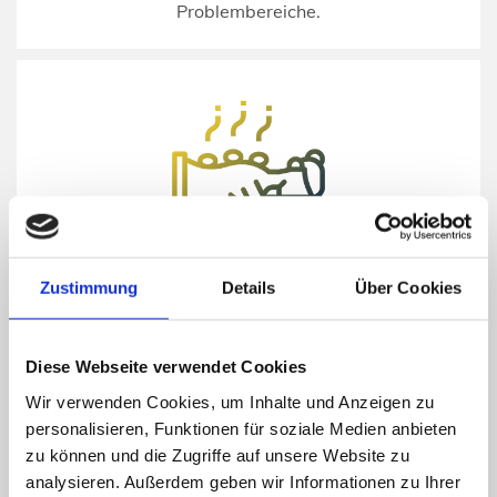
Problembereiche.
Heiße-Rolle-Massage & Heißluftmassage
Zustimmung
Details
Über Cookies
Im Bereich Wärmeanwendungen
bzw. Thermotherapie bieten wir Ihnen die Heiße-
Diese Webseite verwendet Cookies
Rolle-Massage, bei der heiße Handtücher
verwendet werden, um spezielle Druckpunkte zu
Wir verwenden Cookies, um Inhalte und Anzeigen zu
personalisieren, Funktionen für soziale Medien anbieten
behandeln. Auch die Heißluftmassage sorgt durch
zu können und die Zugriffe auf unsere Website zu
Wärme für vollständige Muskelentspannung.
analysieren. Außerdem geben wir Informationen zu Ihrer