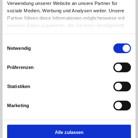
Verwendung unserer Website an unsere Partner für
soziale Medien, Werbung und Analysen weiter. Unsere
Partner führen diese Informationen möglicherweise mit
weiteren Daten zusammen, die Sie ihnen bereitgestellt
haben oder die sie im Rahmen Ihrer Nutzung der Dienste
gesammelt haben.
Einwilligungsauswahl
Notwendig
Fußreflexzonenmassage
Präferenzen
Fußmassage, die sich auf Druckpunkte
konzentriert, die die Durchblutung fördern und
Statistiken
Schmerzen lindern können.
Marketing
Alle zulassen